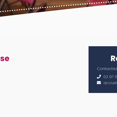
sse
R
Contactez-
02 97 
accue