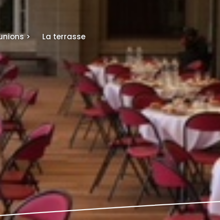
éunions
>
La terrasse