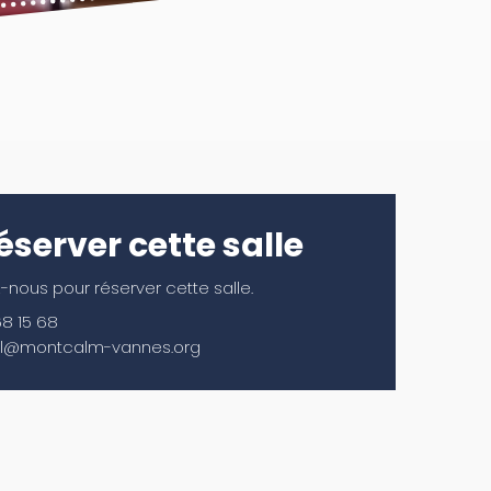
éserver cette salle
nous pour réserver cette salle.
68 15 68
il@montcalm-vannes.org