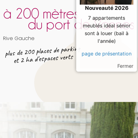
Nouveauté 2026
à 200 mètres
7 appartements
du port de Vannes
meublés idéal sénior
sont à louer (bail à
Rive Gauche
l'année)
plus de 200 places de parking
page de présentation
et 2 ha d'espaces verts
Fermer