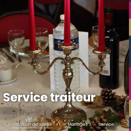
Service traiteur
Location de salles
>
Mariages
>
Service