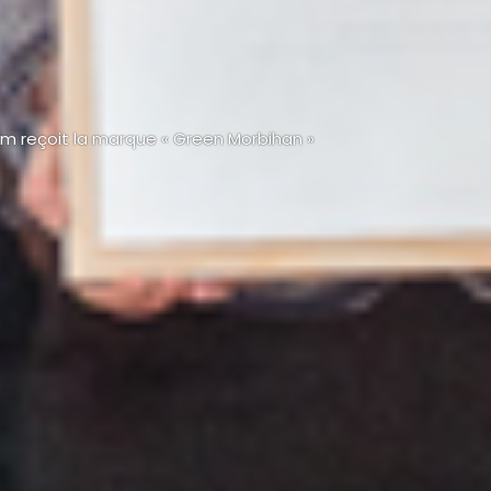
m reçoit la marque « Green Morbihan »