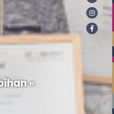
bihan »